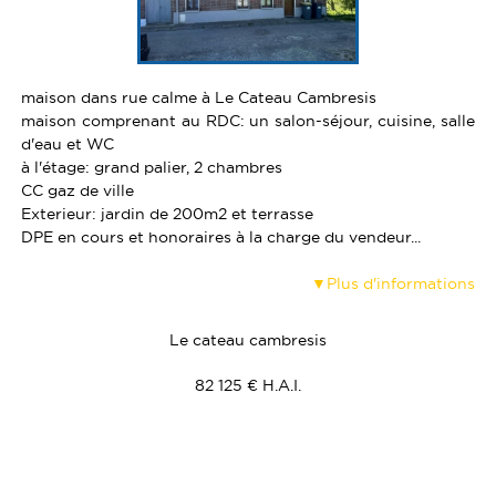
VENDRE UN BIEN
TERRAINS
ESTIMATION
CALCULETTE
maison dans rue calme à Le Cateau Cambresis
maison comprenant au RDC: un salon-séjour, cuisine, salle
d'eau et WC
à l'étage: grand palier, 2 chambres
CC gaz de ville
Exterieur: jardin de 200m2 et terrasse
DPE en cours et honoraires à la charge du vendeur...
Plus d'informations
Le cateau cambresis
82 125 € H.A.I.