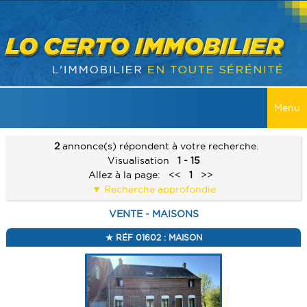
Menu
ACCUEIL
2
annonce(s) répondent à votre recherche.
Visualisation
1 - 15
VENTES
Allez à la page:
<<
1
>>
Recherche approfondie
TOUTES LES VENTES
LOCATIONS
VENTE - MAISONS
MAISONS
TOUTES LES LOCATIONS
RECHERCHER
RÉF 01602 : MAISON
APPARTEMENT
MAISONS
SERVICES
IMMEUBLES
APPARTEMENT
ALERTE E-MAIL
CONTACT
TERRAINS
IMMEUBLES