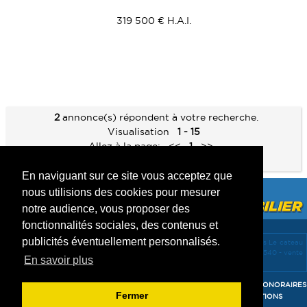
319 500 € H.A.I.
2
annonce(s) répondent à votre recherche.
Visualisation
1 - 15
Allez à la page:
<<
1
>>
Recherche approfondie
En naviguant sur ce site vous acceptez que
nous utilisions des cookies pour mesurer
notre audience, vous proposer des
fonctionnalités sociales, des contenus et
publicités éventuellement personnalisés.
vente Maisons Inchy 59540 -
location Maisons Inchy 59540 -
vente Maisons Le cateau
cambresis 59360 -
vente Maisons Caudry 59540 -
vente Terrains Caudry 59540 -
vente
En savoir plus
Maisons Beauvois en cambresis 59157 -
Mentions légales
Accès agent
-
-
Confidentialité des données
-
HONORAIRES
Fermer
DE L'AGENCE LOCATIONS
-
HONORAIRES DE L'AGENCE TRANSACTIONS